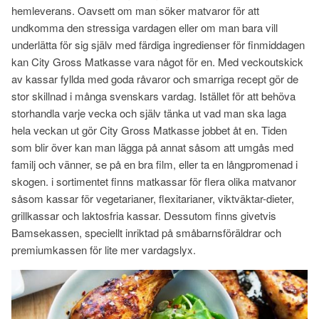
hemleverans. Oavsett om man söker matvaror för att
undkomma den stressiga vardagen eller om man bara vill
underlätta för sig själv med färdiga ingredienser för finmiddagen
kan City Gross Matkasse vara något för en. Med veckoutskick
av kassar fyllda med goda råvaror och smarriga recept gör de
stor skillnad i många svenskars vardag. Istället för att behöva
storhandla varje vecka och själv tänka ut vad man ska laga
hela veckan ut gör City Gross Matkasse jobbet åt en. Tiden
som blir över kan man lägga på annat såsom att umgås med
familj och vänner, se på en bra film, eller ta en långpromenad i
skogen. i sortimentet finns matkassar för flera olika matvanor
såsom kassar för vegetarianer, flexitarianer, viktväktar-dieter,
grillkassar och laktosfria kassar. Dessutom finns givetvis
Bamsekassen, speciellt inriktad på småbarnsföräldrar och
premiumkassen för lite mer vardagslyx.