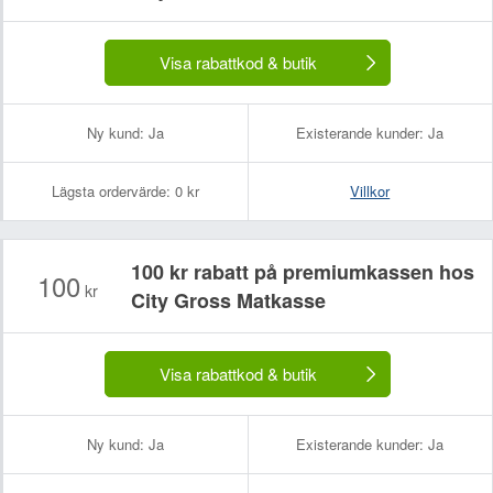
Ditt namn:
Din e-postadress (kommer inte att visas):
Visa rabattkod & butik
Ny kund:
Ja
Existerande kunder:
Ja
Lägsta ordervärde:
0 kr
Villkor
100 kr rabatt på premiumkassen hos
100
kr
City Gross Matkasse
Visa rabattkod & butik
Ny kund:
Ja
Existerande kunder:
Ja