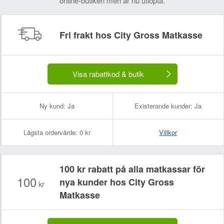
online-butiken men är nu utlöpta.
Fri frakt hos City Gross Matkasse
Visa rabattkod & butik
Ny kund:
Ja
Existerande kunder:
Ja
Lägsta ordervärde:
0 kr
Villkor
100 kr rabatt på alla matkassar för
100
nya kunder hos City Gross
kr
Matkasse