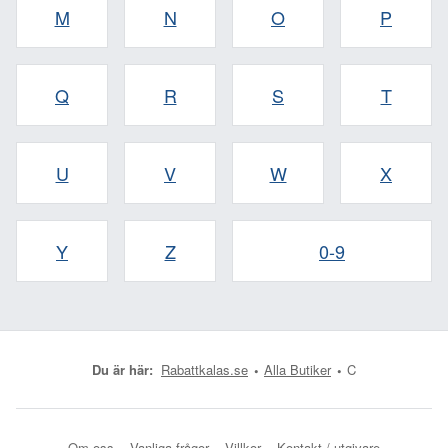
M
N
O
P
Q
R
S
T
U
V
W
X
Y
Z
0-9
Du är här:
Rabattkalas.se
Alla Butiker
C
Om oss
Vanliga frågor
Villkor
Kontakt / utgivare