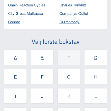
Chain Reaction Cycles
Charles Tyrwhitt
City Gross Matkasse
Companys Outlet
Conrad
Currentbody
Välj första bokstav
A
B
C
D
E
F
G
H
I
J
K
L