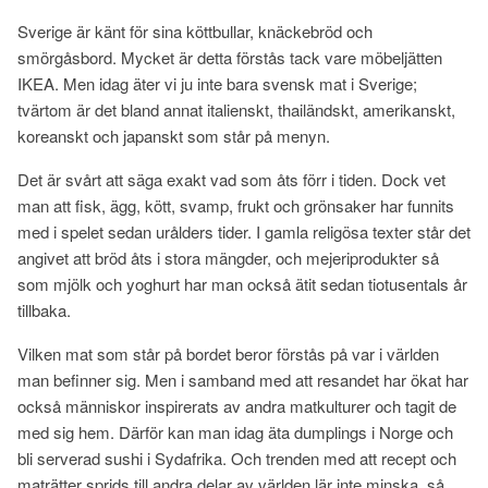
Sverige är känt för sina köttbullar, knäckebröd och
smörgåsbord. Mycket är detta förstås tack vare möbeljätten
IKEA. Men idag äter vi ju inte bara svensk mat i Sverige;
tvärtom är det bland annat italienskt, thailändskt, amerikanskt,
koreanskt och japanskt som står på menyn.
Det är svårt att säga exakt vad som åts förr i tiden. Dock vet
man att fisk, ägg, kött, svamp, frukt och grönsaker har funnits
med i spelet sedan urålders tider. I gamla religösa texter står det
angivet att bröd åts i stora mängder, och mejeriprodukter så
som mjölk och yoghurt har man också ätit sedan tiotusentals år
tillbaka.
Vilken mat som står på bordet beror förstås på var i världen
man befinner sig. Men i samband med att resandet har ökat har
också människor inspirerats av andra matkulturer och tagit de
med sig hem. Därför kan man idag äta dumplings i Norge och
bli serverad sushi i Sydafrika. Och trenden med att recept och
maträtter sprids till andra delar av världen lär inte minska, så