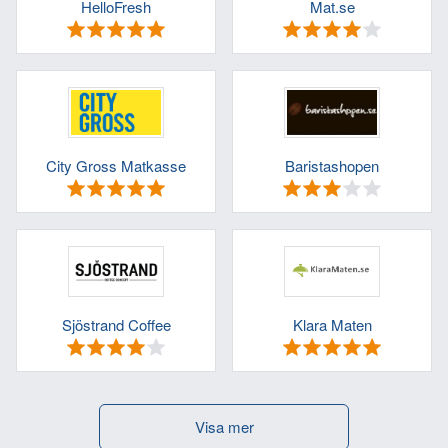
HelloFresh
Mat.se
City Gross Matkasse
Baristashopen
Ditt namn:
Din e-postadress (kommer inte att visas):
Sjöstrand Coffee
Klara Maten
Visa mer