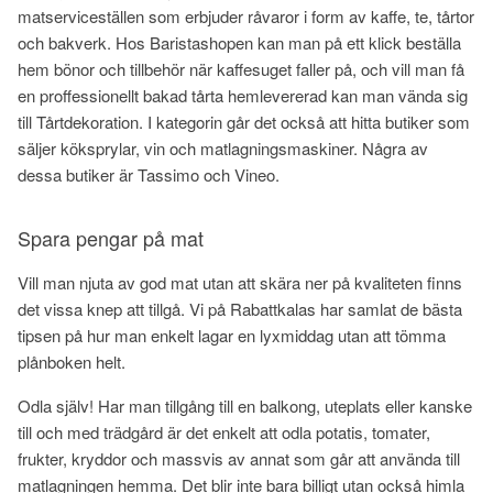
matserviceställen som erbjuder råvaror i form av kaffe, te, tårtor
och bakverk. Hos Baristashopen kan man på ett klick beställa
hem bönor och tillbehör när kaffesuget faller på, och vill man få
en proffessionellt bakad tårta hemlevererad kan man vända sig
till Tårtdekoration. I kategorin går det också att hitta butiker som
säljer köksprylar, vin och matlagningsmaskiner. Några av
dessa butiker är Tassimo och Vineo.
Spara pengar på mat
Vill man njuta av god mat utan att skära ner på kvaliteten finns
det vissa knep att tillgå. Vi på Rabattkalas har samlat de bästa
tipsen på hur man enkelt lagar en lyxmiddag utan att tömma
plånboken helt.
Odla själv! Har man tillgång till en balkong, uteplats eller kanske
till och med trädgård är det enkelt att odla potatis, tomater,
frukter, kryddor och massvis av annat som går att använda till
matlagningen hemma. Det blir inte bara billigt utan också himla