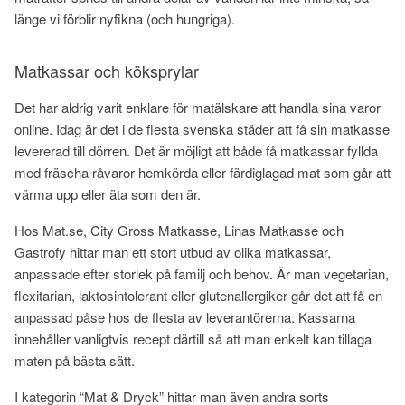
länge vi förblir nyfikna (och hungriga).
Matkassar och köksprylar
Det har aldrig varit enklare för matälskare att handla sina varor
online. Idag är det i de flesta svenska städer att få sin matkasse
levererad till dörren. Det är möjligt att både få matkassar fyllda
med fräscha råvaror hemkörda eller färdiglagad mat som går att
värma upp eller äta som den är.
Hos Mat.se, City Gross Matkasse, Linas Matkasse och
Gastrofy hittar man ett stort utbud av olika matkassar,
anpassade efter storlek på familj och behov. Är man vegetarian,
flexitarian, laktosintolerant eller glutenallergiker går det att få en
anpassad påse hos de flesta av leverantörerna. Kassarna
innehåller vanligtvis recept därtill så att man enkelt kan tillaga
maten på bästa sätt.
I kategorin “Mat & Dryck” hittar man även andra sorts