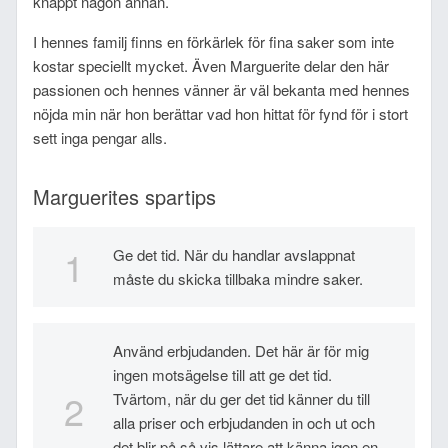
knappt någon annan.
I hennes familj finns en förkärlek för fina saker som inte
kostar speciellt mycket. Även Marguerite delar den här
passionen och hennes vänner är väl bekanta med hennes
nöjda min när hon berättar vad hon hittat för fynd för i stort
sett inga pengar alls.
Marguerites spartips
Ge det tid. När du handlar avslappnat
måste du skicka tillbaka mindre saker.
Använd erbjudanden. Det här är för mig
ingen motsägelse till att ge det tid.
Tvärtom, när du ger det tid känner du till
alla priser och erbjudanden in och ut och
det blir på så vis lättare att känna igen en