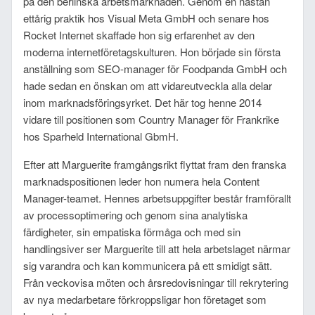
på den berlinska arbetsmarknaden. Genom en nästan
ettårig praktik hos Visual Meta GmbH och senare hos
Rocket Internet skaffade hon sig erfarenhet av den
moderna internetföretagskulturen. Hon började sin första
anställning som SEO-manager för Foodpanda GmbH och
hade sedan en önskan om att vidareutveckla alla delar
inom marknadsföringsyrket. Det här tog henne 2014
vidare till positionen som Country Manager för Frankrike
hos Sparheld International GbmH.
Efter att Marguerite framgångsrikt flyttat fram den franska
marknadspositionen leder hon numera hela Content
Manager-teamet. Hennes arbetsuppgifter består framförallt
av processoptimering och genom sina analytiska
färdigheter, sin empatiska förmåga och med sin
handlingsiver ser Marguerite till att hela arbetslaget närmar
sig varandra och kan kommunicera på ett smidigt sätt.
Från veckovisa möten och årsredovisningar till rekrytering
av nya medarbetare förkroppsligar hon företaget som