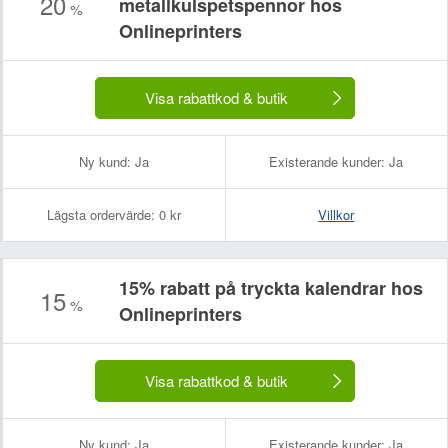
20
metallkulspetspennor hos
%
Onlineprinters
Visa rabattkod & butik
Ny kund:
Ja
Existerande kunder:
Ja
Lägsta ordervärde:
0 kr
Villkor
15% rabatt på tryckta kalendrar hos
15
%
Onlineprinters
Visa rabattkod & butik
Ny kund:
Ja
Existerande kunder:
Ja