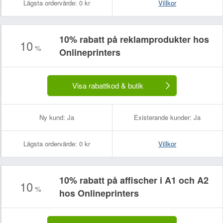
Lägsta ordervärde:
0 kr
Villkor
10% rabatt på reklamprodukter hos
10
%
Onlineprinters
Visa rabattkod & butik
Ny kund:
Ja
Existerande kunder:
Ja
Lägsta ordervärde:
0 kr
Villkor
10% rabatt på affischer i A1 och A2
10
%
hos Onlineprinters