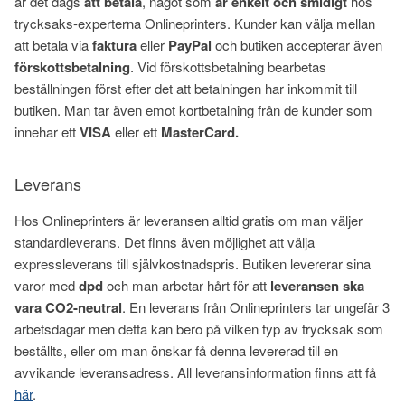
är det dags
att betala
, något som
är
enkelt och smidigt
hos
trycksaks-experterna Onlineprinters. Kunder kan välja mellan
att betala via
faktura
eller
PayPal
och butiken accepterar även
förskottsbetalning
. Vid förskottsbetalning bearbetas
beställningen först efter det att betalningen har inkommit till
butiken. Man tar även emot kortbetalning från de kunder som
innehar ett
VISA
eller ett
MasterCard.
Leverans
Hos Onlineprinters är leveransen alltid gratis om man väljer
standardleverans. Det finns även möjlighet att välja
expressleverans till självkostnadspris. Butiken levererar sina
varor med
dpd
och man arbetar hårt för att
leveransen ska
vara CO2-neutral
. En leverans från Onlineprinters tar ungefär 3
arbetsdagar men detta kan bero på vilken typ av trycksak som
beställts, eller om man önskar få denna levererad till en
avvikande leveransadress. All leveransinformation finns att få
här
.