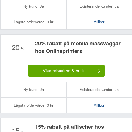
Ny kund:
Ja
Existerande kunder:
Ja
Lägsta ordervärde:
0 kr
Villkor
20% rabatt på mobila mässväggar
20
%
hos Onlineprinters
Visa rabattkod & butik
Ny kund:
Ja
Existerande kunder:
Ja
Lägsta ordervärde:
0 kr
Villkor
15% rabatt på affischer hos
15
%