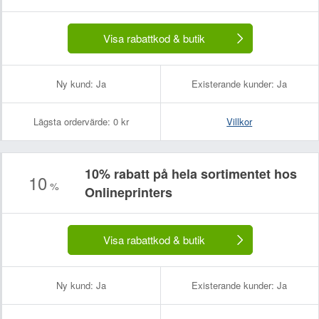
Ditt namn:
Din e-postadress (kommer inte att visas):
Visa rabattkod & butik
Ny kund:
Ja
Existerande kunder:
Ja
Lägsta ordervärde:
0 kr
Villkor
10% rabatt på hela sortimentet hos
10
%
Onlineprinters
Visa rabattkod & butik
Ny kund:
Ja
Existerande kunder:
Ja