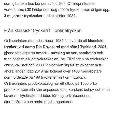
som gått hem hos kunderna i butiken. Onlineprinters är
verksamma i 30 länder och idag (2019) trycker man årligen upp
3 miljarder trycksaker
sedan starten 1984.
Från klassiskt tryckeri till onlinetryckeri
Onlineprinters startades redan 1984 och var då ett
klassiskt
tryckeri vid namn Die Druckerei med säte i Tyskland.
2004
gjorde företaget en
omstrukturering av verksamheten
och
man började sälja
trycksaker online.
Tillgången på trycksaker
online var stor och 2008 beslöt man sig för att expandera till
andra länder. Idag 2019 har bolaget över 1400 medarbetare
som fördelade på 189 tryckerier runt om i Europa.
Onlineprinters produktkatalog har ett utbud på 1500 olika
produkter som alla kan anpassas efter kundens behov och man
levererar trycksaker till både företag, privatpersoner,
återförsäljare och andra medie-agenturer.