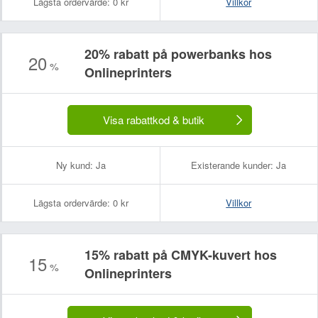
Lägsta ordervärde:
0 kr
Villkor
20% rabatt på powerbanks hos
20
%
Onlineprinters
Visa rabattkod & butik
Ny kund:
Ja
Existerande kunder:
Ja
Lägsta ordervärde:
0 kr
Villkor
15% rabatt på CMYK-kuvert hos
15
%
Onlineprinters