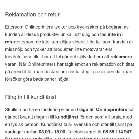
Reklamation och retur
Eftersom Onlineprinters tycker upp trycksaker på begäran av
kunden är dessa produkter unika i sitt slag och tas
inte in i
retur
eftersom de inte kan säljas vidare. I de fall som kunden är
missnöjd och tycker att produkten inte motsvarar ens
förväntningar eller har ett fel går det självklart bra att
reklamera
varan. När Onlineprinters har tagit emot en reklamation och tittat
på ärendet får man besked om nästa steg i processen där man
försöker göra båda parter nöjda.
Ring in till kundtjänst
Skulle man ha en fundering eller en
fråga till Onlineprinters
så
går det bra att ringa in till
kundtjänst
för den som vill prata med
en fysisk person. Kundtjänst talar svenska och står till tjänst på
vardagar mellan
08.00 - 18.00
. Telefonnumret är
08 55 114 947
.
Det går även att få hjälp direkt på hemsidan där butiken har en