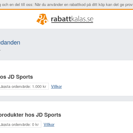
ig och en del till oss: När du använder en rabattkod på ditt köp kan det ge provi
judanden
.
 hos JD Sports
Lägsta ordervärde:
1.000 kr
Villkor
 produkter hos JD Sports
Lägsta ordervärde:
0 kr
Villkor