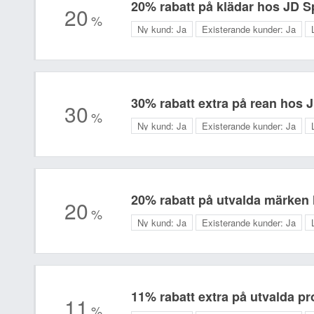
20% rabatt på klädar hos JD S
20
%
Ny kund:
Ja
Existerande kunder:
Ja
30% rabatt extra på rean hos 
30
%
Ny kund:
Ja
Existerande kunder:
Ja
20% rabatt på utvalda märken
20
%
Ny kund:
Ja
Existerande kunder:
Ja
11% rabatt extra på utvalda p
11
%