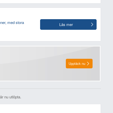
oner, med stora
Läs mer
Upptäck nu
är nu utlöpta.