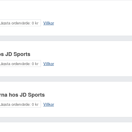
Lägsta ordervärde:
0 kr
Villkor
hos JD Sports
Lägsta ordervärde:
0 kr
Villkor
Ditt namn:
Din e-postadress (komme
arna hos JD Sports
Lägsta ordervärde:
0 kr
Villkor