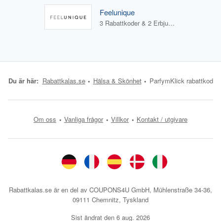
Feelunique
3 Rabattkoder & 2 Erbjudanden
Du är här:
Rabattkalas.se
Hälsa & Skönhet
ParfymKlick rabattkod
Om oss
Vanliga frågor
Villkor
Kontakt / utgivare
Rabattkalas.se är en del av COUPONS4U GmbH, Mühlenstraße 34-36,
09111 Chemnitz, Tyskland
Sist ändrat den
6 aug. 2026