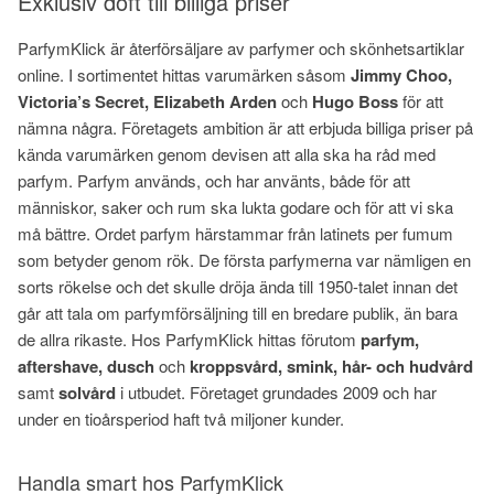
Exklusiv doft till billiga priser
ParfymKlick är återförsäljare av parfymer och skönhetsartiklar
online. I sortimentet hittas varumärken såsom
Jimmy Choo,
Victoria’s Secret, Elizabeth Arden
och
Hugo Boss
för att
nämna några. Företagets ambition är att erbjuda billiga priser på
kända varumärken genom devisen att alla ska ha råd med
parfym. Parfym används, och har använts, både för att
människor, saker och rum ska lukta godare och för att vi ska
må bättre. Ordet parfym härstammar från latinets per fumum
som betyder genom rök. De första parfymerna var nämligen en
sorts rökelse och det skulle dröja ända till 1950-talet innan det
går att tala om parfymförsäljning till en bredare publik, än bara
de allra rikaste. Hos ParfymKlick hittas förutom
parfym,
aftershave, dusch
och
kroppsvård, smink, hår- och hudvård
samt
solvård
i utbudet. Företaget grundades 2009 och har
under en tioårsperiod haft två miljoner kunder.
Handla smart hos ParfymKlick