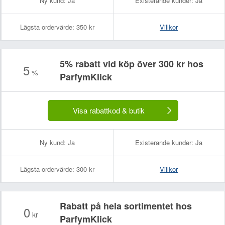
Ny kund:
Ja
Existerande kunder:
Ja
Lägsta ordervärde:
350 kr
Villkor
5% rabatt vid köp över 300 kr hos
5
%
ParfymKlick
Visa rabattkod & butik
Ny kund:
Ja
Existerande kunder:
Ja
Lägsta ordervärde:
300 kr
Villkor
Rabatt på hela sortimentet hos
0
kr
ParfymKlick