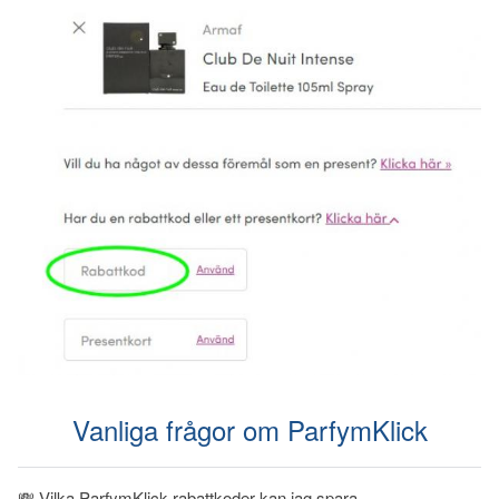
Vanliga frågor om ParfymKlick
💸 Vilka ParfymKlick rabattkoder kan jag spara