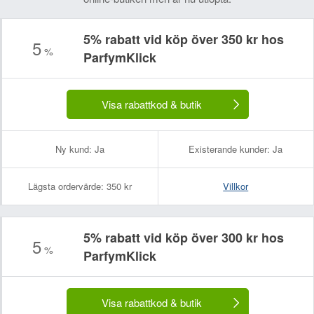
5% rabatt vid köp över 350 kr hos
5
%
ParfymKlick
Visa rabattkod & butik
Ny kund:
Ja
Existerande kunder:
Ja
Lägsta ordervärde:
350 kr
Villkor
5% rabatt vid köp över 300 kr hos
5
%
ParfymKlick
Visa rabattkod & butik