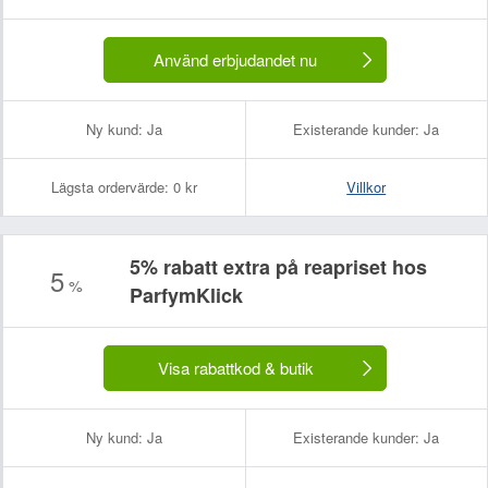
Ditt namn:
Din e-postadress (kommer inte att visas):
Använd erbjudandet nu
Ny kund:
Ja
Existerande kunder:
Ja
Lägsta ordervärde:
0 kr
Villkor
5% rabatt extra på reapriset hos
5
%
ParfymKlick
Visa rabattkod & butik
Ny kund:
Ja
Existerande kunder:
Ja