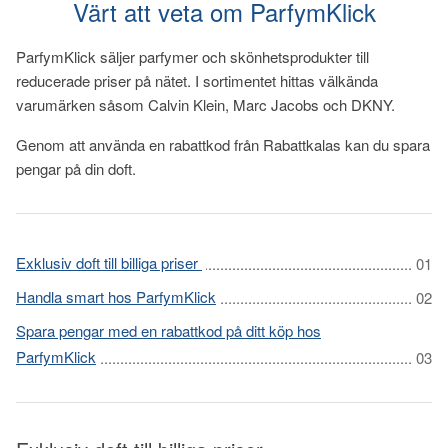
Värt att veta om ParfymKlick
ParfymKlick säljer parfymer och skönhetsprodukter till
reducerade priser på nätet. I sortimentet hittas välkända
varumärken såsom Calvin Klein, Marc Jacobs och DKNY.
Genom att använda en rabattkod från Rabattkalas kan du spara
pengar på din doft.
Exklusiv doft till billiga priser
Handla smart hos ParfymKlick
Spara pengar med en rabattkod på ditt köp hos
ParfymKlick