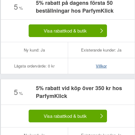
5% rabatt på dagens första 50
5
%
beställningar hos ParfymKlick
Visa rabattkod & butik
Ny kund:
Ja
Existerande kunder:
Ja
Lägsta ordervärde:
0 kr
Villkor
5% rabatt vid köp över 350 kr hos
5
%
ParfymKlick
Visa rabattkod & butik