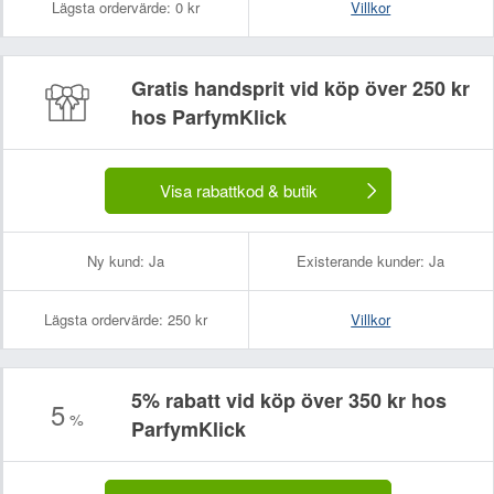
Lägsta ordervärde:
0 kr
Villkor
Gratis handsprit vid köp över 250 kr
hos ParfymKlick
Visa rabattkod & butik
Ny kund:
Ja
Existerande kunder:
Ja
Lägsta ordervärde:
250 kr
Villkor
5% rabatt vid köp över 350 kr hos
5
%
ParfymKlick