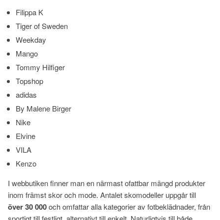
Filippa K
Tiger of Sweden
Weekday
Mango
Tommy Hilfiger
Topshop
adidas
By Malene Birger
Nike
Elvine
VILA
Kenzo
I webbutiken finner man en närmast ofattbar mängd produkter
inom främst skor och mode. Antalet skomodeller uppgår till
över 30 000
och omfattar alla kategorier av fotbeklädnader, från
sportigt till festligt, alternativt till enkelt. Naturligtvis till både