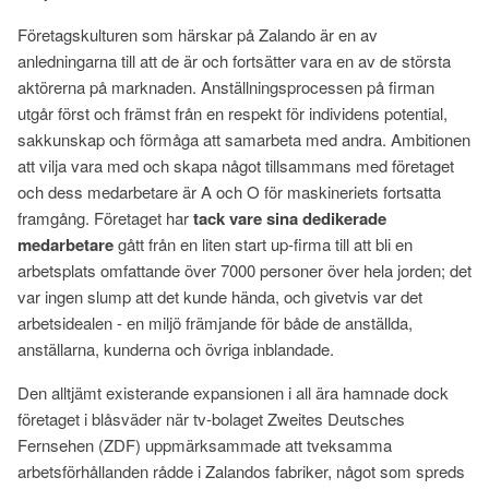
Företagskulturen som härskar på Zalando är en av
anledningarna till att de är och fortsätter vara en av de största
aktörerna på marknaden. Anställningsprocessen på firman
utgår först och främst från en respekt för individens potential,
sakkunskap och förmåga att samarbeta med andra. Ambitionen
att vilja vara med och skapa något tillsammans med företaget
och dess medarbetare är A och O för maskineriets fortsatta
framgång. Företaget har
tack vare sina dedikerade
medarbetare
gått från en liten start up-firma till att bli en
arbetsplats omfattande över 7000 personer över hela jorden; det
var ingen slump att det kunde hända, och givetvis var det
arbetsidealen - en miljö främjande för både de anställda,
anställarna, kunderna och övriga inblandade.
Den alltjämt existerande expansionen i all ära hamnade dock
företaget i blåsväder när tv-bolaget Zweites Deutsches
Fernsehen (ZDF) uppmärksammade att tveksamma
arbetsförhållanden rådde i Zalandos fabriker, något som spreds