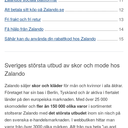
Att betala sitt köp på Zalando.se
Fri frakt och fri retur
Få hjälp från Zalando
Såhär kan du använda din rabattkod hos Zalando
Sveriges största utbud av skor och mode hos
Zalando
Zalando säljer
skor och kläder
för män och kvinnor i alla åldrar.
Företaget har sin bas i Berlin, Tyskland och är aktiva i flertalet
länder på den europeiska marknaden. Med över 25 000
skomodeller och
fler än 150 000 olika varor
i sortimentet
stoltserar Zalando med
det största utbudet
inom sin nisch på
den svenska e-handelsmarknaden. I webbutiken hittar man
varor från över 3000 olika märken. Allt från nya heta "up and