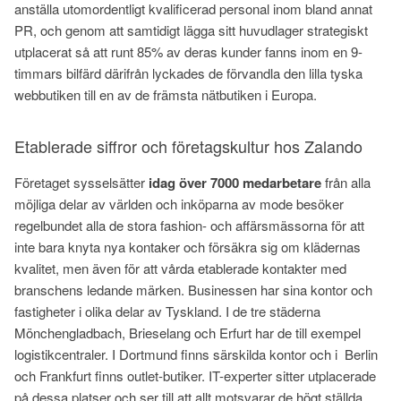
anställa utomordentligt kvalificerad personal inom bland annat
PR, och genom att samtidigt lägga sitt huvudlager strategiskt
utplacerat så att runt 85% av deras kunder fanns inom en 9-
timmars bilfärd därifrån lyckades de förvandla den lilla tyska
webbutiken till en av de främsta nätbutiken i Europa.
Etablerade siffror och företagskultur hos Zalando
Företaget sysselsätter
idag över 7000 medarbetare
från alla
möjliga delar av världen och inköparna av mode besöker
regelbundet alla de stora fashion- och affärsmässorna för att
inte bara knyta nya kontaker och försäkra sig om klädernas
kvalitet, men även för att vårda etablerade kontakter med
branschens ledande märken. Businessen har sina kontor och
fastigheter i olika delar av Tyskland. I de tre städerna
Mönchengladbach, Brieselang och Erfurt har de till exempel
logistikcentraler. I Dortmund finns särskilda kontor och i Berlin
och Frankfurt finns outlet-butiker. IT-experter sitter utplacerade
på dessa platser och ser till att allt motsvarar de högt ställda