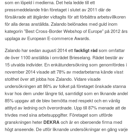
som en löpeld i medierna. Det hela ledde till ett
pressmeddelande från företaget i slutet av 2011 där de
försäkrade att åtgärder vidtagits för att förbättra arbetsvillkoren
för alla deras anställda. Zalando belönades med guld inom
kategorin ”Best Cross-Border Webshop of Europe” på 2012 års
upplaga av European E-commerce Awards.
Zalando har sedan augusti 2014 ett
fackligt råd
som omfattar
de över 1100 anställda i området Brieselang. Rådet består av
15 utvalda individer. En enkätundersökning som genomfördes i
november 2014 visade att 78% av medarbetarna kände visst
stolthet över att jobba hos Zalando. Vidare visade
undersökningen att 86% av folket på företaget önskade stanna
kvar hos dem under längre tid, samtidigt som en liknande andel
85% uppgav att de blev bemötta med respekt och en vänlig
attityd av ledning och överordnade. Upp till 87% menade att de
trivdes med sina arbetsuppgifter. Företaget som utförde
granskningen heter
DEKRA
och är en oberoende firma med
högt anseende. De utför liknande undersökningar en gång varje