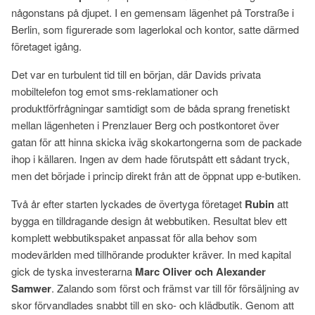
någonstans på djupet. I en gemensam lägenhet på Torstraße i
Berlin, som figurerade som lagerlokal och kontor, satte därmed
företaget igång.
Det var en turbulent tid till en början, där Davids privata
mobiltelefon tog emot sms-reklamationer och
produktförfrågningar samtidigt som de båda sprang frenetiskt
mellan lägenheten i Prenzlauer Berg och postkontoret över
gatan för att hinna skicka iväg skokartongerna som de packade
ihop i källaren. Ingen av dem hade förutspått ett sådant tryck,
men det började i princip direkt från att de öppnat upp e-butiken.
Två år efter starten lyckades de övertyga företaget
Rubin
att
bygga en tilldragande design åt webbutiken. Resultat blev ett
komplett webbutikspaket anpassat för alla behov som
modevärlden med tillhörande produkter kräver. In med kapital
gick de tyska investerarna
Marc Oliver och Alexander
Samwer
. Zalando som först och främst var till för försäljning av
skor förvandlades snabbt till en sko- och klädbutik. Genom att