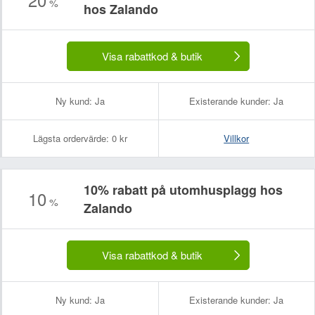
%
hos Zalando
Visa rabattkod & butik
Ny kund:
Ja
Existerande kunder:
Ja
Lägsta ordervärde:
0 kr
Villkor
10% rabatt på utomhusplagg hos
10
%
Zalando
Ditt namn:
Din e-postadress (kommer inte att visas):
Visa rabattkod & butik
Ny kund:
Ja
Existerande kunder:
Ja