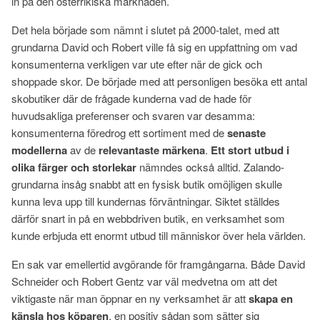
in på den österrikiska marknaden.
Det hela började som nämnt i slutet på 2000-talet, med att
grundarna David och Robert ville få sig en uppfattning om vad
konsumenterna verkligen var ute efter när de gick och
shoppade skor. De började med att personligen besöka ett antal
skobutiker där de frågade kunderna vad de hade för
huvudsakliga preferenser och svaren var desamma:
konsumenterna föredrog ett sortiment med de
senaste
modellerna
av de
relevantaste märkena
.
E
tt stort utbud i
olika färger och storlekar
nämndes också alltid. Zalando-
grundarna insåg snabbt att en fysisk butik omöjligen skulle
kunna leva upp till kundernas förväntningar. Siktet ställdes
därför snart in på en webbdriven butik, en verksamhet som
kunde erbjuda ett enormt utbud till människor över hela världen.
En sak var emellertid avgörande för framgångarna. Både David
Schneider och Robert Gentz var väl medvetna om att det
viktigaste när man öppnar en ny verksamhet är att
skapa en
känsla hos köparen
, en positiv sådan som sätter sig