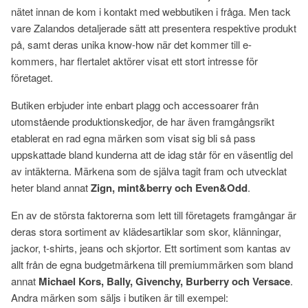
nätet innan de kom i kontakt med webbutiken i fråga. Men tack
vare Zalandos detaljerade sätt att presentera respektive produkt
på, samt deras unika know-how när det kommer till e-
kommers, har flertalet aktörer visat ett stort intresse för
företaget.
Butiken erbjuder inte enbart plagg och accessoarer från
utomstående produktionskedjor, de har även framgångsrikt
etablerat en rad egna märken som visat sig bli så pass
uppskattade bland kunderna att de idag står för en väsentlig del
av intäkterna. Märkena som de själva tagit fram och utvecklat
heter bland annat
Zign, mint&berry och Even&Odd
.
En av de största faktorerna som lett till företagets framgångar är
deras stora sortiment av klädesartiklar som skor, klänningar,
jackor, t-shirts, jeans och skjortor. Ett sortiment som kantas av
allt från de egna budgetmärkena till premiummärken som bland
annat
Michael Kors, Bally, Givenchy, Burberry och Versace
.
Andra märken som säljs i butiken är till exempel: