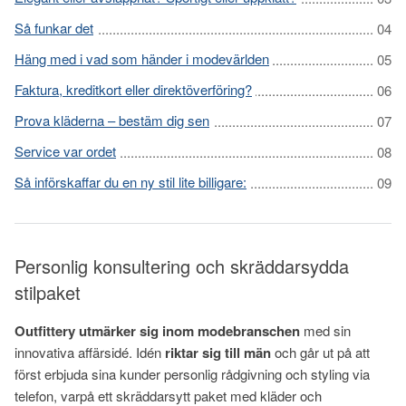
Så funkar det
Häng med i vad som händer i modevärlden
Faktura, kreditkort eller direktöverföring?
Prova kläderna – bestäm dig sen
Service var ordet
Så införskaffar du en ny stil lite billigare:
Personlig konsultering och skräddarsydda
stilpaket
Outfittery utmärker sig inom modebranschen
med sin
innovativa affärsidé. Idén
riktar sig till män
och går ut på att
först erbjuda sina kunder personlig rådgivning och styling via
telefon, varpå ett skräddarsytt paket med kläder och