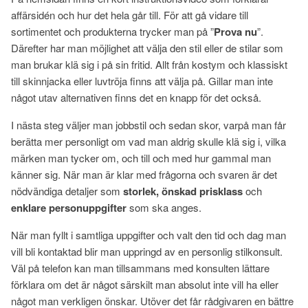
affärsidén och hur det hela går till. För att gå vidare till
sortimentet och produkterna trycker man på ”
Prova nu
”.
Därefter har man möjlighet att välja den stil eller de stilar som
man brukar klä sig i på sin fritid. Allt från kostym och klassiskt
till skinnjacka eller luvtröja finns att välja på. Gillar man inte
något utav alternativen finns det en knapp för det också.
I nästa steg väljer man jobbstil och sedan skor, varpå man får
berätta mer personligt om vad man aldrig skulle klä sig i, vilka
märken man tycker om, och till och med hur gammal man
känner sig. När man är klar med frågorna och svaren är det
nödvändiga detaljer som
storlek, önskad prisklass
och
enklare personuppgifter
som ska anges.
När man fyllt i samtliga uppgifter och valt den tid och dag man
vill bli kontaktad blir man uppringd av en personlig stilkonsult.
Väl på telefon kan man tillsammans med konsulten lättare
förklara om det är något särskilt man absolut inte vill ha eller
något man verkligen önskar. Utöver det får rådgivaren en bättre