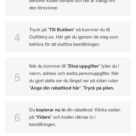
behöver koden senare och det är tråkigt om
den försvinner.
Tryck på ”
Till Butiken
” så kommer du till
Outfittery.se. Här går du igenom de steg som
behövs för att slutföra beställningen.
När du kommer till ”
Dina uppgifter
” fyller du i
namn, adress och andra personuppgifter. När
du gjort detta ser du längst ner på sidan rutan
”
Ange din rabattkod här
”.
Tryck på pilen.
Du
kopierar nu in
din rabattkod. Klicka sedan
på ”
Vidare
” och koden räknas in i
beställningen.