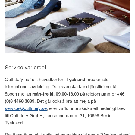
Service var ordet
Outfittery har sitt huvudkontor i
Tyskland
med en stor
internationell avdelning. Den svenska kundtjänstlinjen står
öppen mellan
mån-fre kl. 09.00-18.00
på telefonnummer
+46
(0)8 4468 3889.
Det går också bra att mejla på
service@outfittery.se
, eller varför inte skicka ett hederligt brev
till Outfittery GmbH, Leuschnerdamm 31, 10999 Berlin,
Tyskland.
Det finns även ett kapitel på hemsidan vid namn ”Vanliga frågor”