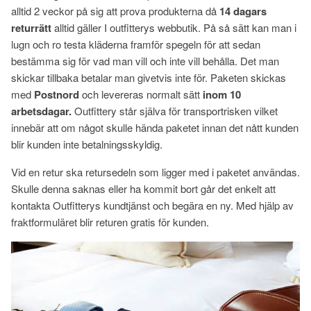
alltid 2 veckor på sig att prova produkterna då
14 dagars
returrätt
alltid gäller I outfitterys webbutik. På så sätt kan man i
lugn och ro testa kläderna framför spegeln för att sedan
bestämma sig för vad man vill och inte vill behålla. Det man
skickar tillbaka betalar man givetvis inte för. Paketen skickas
med
Postnord
och levereras normalt sätt
inom 10
arbetsdagar.
Outfittery står själva för transportrisken vilket
innebär att om något skulle hända paketet innan det nått kunden
blir kunden inte betalningsskyldig.
Vid en retur ska retursedeln som ligger med i paketet användas.
Skulle denna saknas eller ha kommit bort går det enkelt att
kontakta Outfitterys kundtjänst och begära en ny. Med hjälp av
fraktformuläret blir returen gratis för kunden.