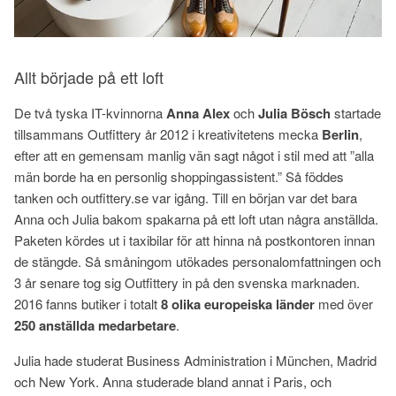
Allt började på ett loft
De två tyska IT-kvinnorna
Anna Alex
och
Julia Bösch
startade
tillsammans Outfittery år 2012 i kreativitetens mecka
Berlin
,
efter att en gemensam manlig vän sagt något i stil med att ”alla
män borde ha en personlig shoppingassistent.” Så föddes
tanken och outfittery.se var igång. Till en början var det bara
Anna och Julia bakom spakarna på ett loft utan några anställda.
Paketen kördes ut i taxibilar för att hinna nå postkontoren innan
de stängde. Så småningom utökades personalomfattningen och
3 år senare tog sig Outfittery in på den svenska marknaden.
2016 fanns butiker i totalt
8 olika europeiska länder
med över
250 anställda medarbetare
.
Julia hade studerat Business Administration i München, Madrid
och New York. Anna studerade bland annat i Paris, och