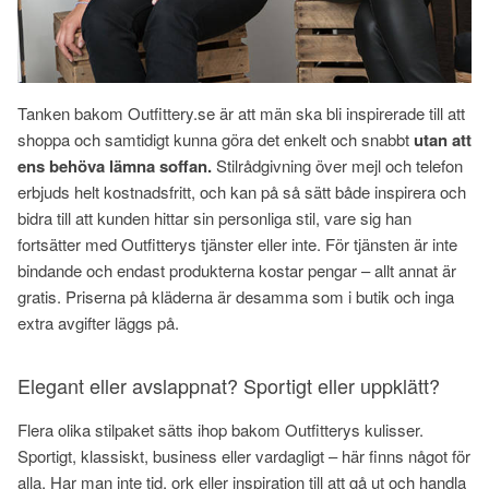
Tanken bakom Outfittery.se är att män ska bli inspirerade till att
shoppa och samtidigt kunna göra det enkelt och snabbt
utan att
ens behöva lämna soffan.
Stilrådgivning över mejl och telefon
erbjuds helt kostnadsfritt, och kan på så sätt både inspirera och
bidra till att kunden hittar sin personliga stil, vare sig han
fortsätter med Outfitterys tjänster eller inte. För tjänsten är inte
bindande och endast produkterna kostar pengar – allt annat är
gratis. Priserna på kläderna är desamma som i butik och inga
extra avgifter läggs på.
Elegant eller avslappnat? Sportigt eller uppklätt?
Flera olika stilpaket sätts ihop bakom Outfitterys kulisser.
Sportigt, klassiskt, business eller vardagligt – här finns något för
alla. Har man inte tid, ork eller inspiration till att gå ut och handla