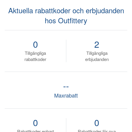
Aktuella rabattkoder och erbjudanden
hos Outfittery
0
2
Tillgängliga
Tillgängliga
rabattkoder
erbjudanden
--
Maxrabatt
0
0
Rabattkoder enbart
Rabattkoder för nya