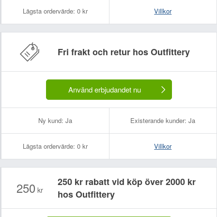
Lägsta ordervärde:
0 kr
Villkor
Fri frakt och retur hos Outfittery
Ditt namn:
Din e-postadress (kommer inte att visas):
Använd erbjudandet nu
Ny kund:
Ja
Existerande kunder:
Ja
Lägsta ordervärde:
0 kr
Villkor
250 kr rabatt vid köp över 2000 kr
250
kr
hos Outfittery