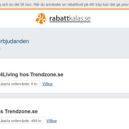
ig och en del till oss: När du använder en rabattkod på ditt köp kan det ge provi
erbjudanden
.
 4Living hos Trendzone.se
Lägsta ordervärde:
0 kr
Villkor
hos Trendzone.se
Lägsta ordervärde:
499 kr
Villkor
Ditt namn:
Din e-postadress (komme