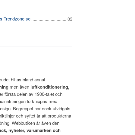
os Trendzone.se
udet hittas bland annat
ning
men även
luftkonditionering,
r första delen av 1900-talet och
ndinriktningen förknippas med
ldesign. Begreppet har dock utvidgats
ktlinjer och syftet är att produkterna
edning. Webbutiken är även den
äck, nyheter, varumärken och