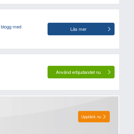
s blogg med
Läs mer
Använd erbjudandet nu
Upptäck nu