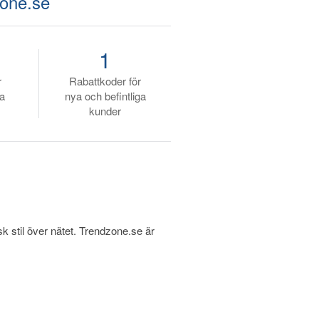
zone.se
1
r
Rabattkoder för
ya
nya och befintliga
kunder
 stil över nätet. Trendzone.se är