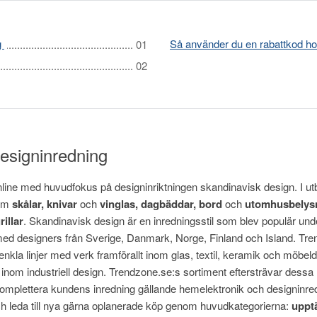
g
Så använder du en rabattkod h
 designinredning
line med huvudfokus på designinriktningen skandinavisk design. I utb
om
s
kålar, knivar
och
vinglas,
d
agbäddar, bord
och
utomhusbelys
rillar
. Skandinavisk design är en inredningsstil som blev populär unde
med designers från Sverige, Danmark, Norge, Finland och Island. Tre
enkla linjer med verk framförallt inom glas, textil, keramik och möbe
nom industriell design. Trendzone.se:s sortiment eftersträvar dessa ri
komplettera kundens inredning gällande hemelektronik och designinr
h leda till nya gärna oplanerade köp genom huvudkategorierna:
u
ppt