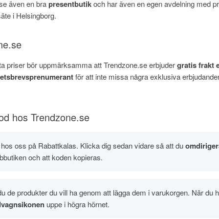
.se även en bra
presentbutik
och har även en egen avdelning med pre
äte i Helsingborg.
ne.se
nkta priser bör uppmärksamma att Trendzone.se erbjuder
gratis frakt 
etsbrevsprenumerant
för att inte missa några exklusiva erbjudanden
kod hos Trendzone.se
od hos oss på Rabattkalas. Klicka dig sedan vidare så att du
omdiriger
bbutiken och att koden kopieras.
u de produkter du vill ha genom att lägga dem i varukorgen. När du har
vagnsikonen
uppe i högra hörnet.