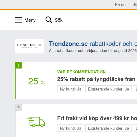
En del till d
Meny
Sök
Trendzone.se
rabattkoder och 
Alla rabattkoder och erbjudanden för augusti 2026
VÅR REKOMMENDATION
25
25% rabatt på tyngdtäcke från
%
Ny kund:
Ja
Existerande kunder:
Ja
Fri frakt vid köp över 499 kr 
Ny kund:
Ja
Existerande kunder:
Ja