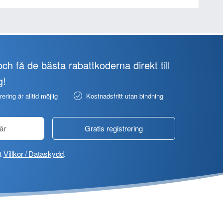
ch få de bästa rabattkoderna direkt till
g!
ering är alltid möjlig
Kostnadsfritt utan bindning
Gratis registrering
at
Villkor / Dataskydd
.