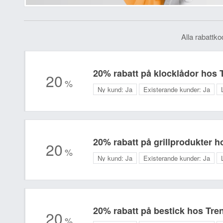
Alla rabattko
20% rabatt på klocklådor hos 
20
%
Ny kund:
Ja
Existerande kunder:
Ja
20% rabatt på grillprodukter 
20
%
Ny kund:
Ja
Existerande kunder:
Ja
20% rabatt på bestick hos Tre
20
%