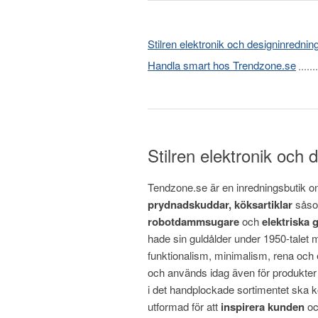
Stilren elektronik och designinrednin
Handla smart hos Trendzone.se
Stilren elektronik och
Tendzone.se är en inredningsbutik on
prydnadskuddar, köksartiklar
sås
robotdammsugare
och
elektriska g
hade sin guldålder under 1950-talet 
funktionalism, minimalism, rena och 
och används idag även för produkter i
i det handplockade sortimentet ska 
utformad för att
inspirera kunden
oc