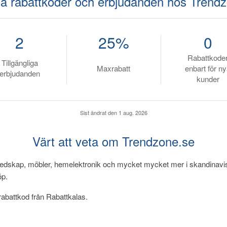
la rabattkoder och erbjudanden hos Trend
2
25%
0
Rabattkode
Tillgängliga
Maxrabatt
enbart för n
erbjudanden
kunder
Sist ändrat den
1 aug. 2026
Värt att veta om Trendzone.se
redskap, möbler, hemelektronik och mycket mycket mer i skandinavisk
köp.
abattkod från Rabattkalas.