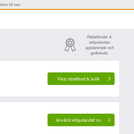
sion till oss.
Rabattkoder &
erbjudanden
uppdaterade och
godkända.
Visa rabattkod & butik
Använd erbjudandet nu
r inte att visas):