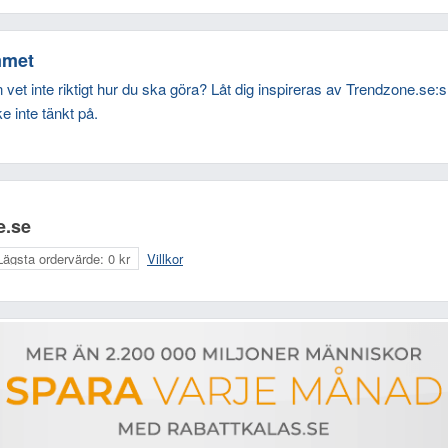
emmet
t inte riktigt hur du ska göra? Låt dig inspireras av Trendzone.se:
e inte tänkt på.
e.se
Lägsta ordervärde:
0 kr
Villkor