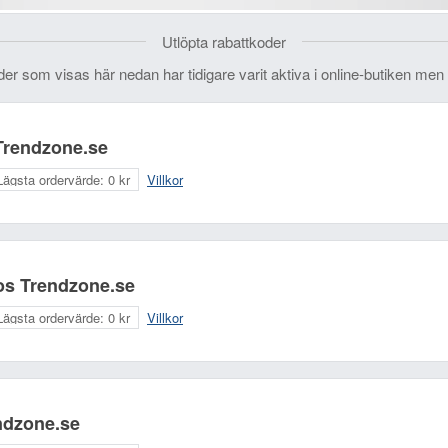
Utlöpta rabattkoder
der som visas här nedan har tidigare varit aktiva i online-butiken men 
Trendzone.se
Lägsta ordervärde:
0 kr
Villkor
hos Trendzone.se
Lägsta ordervärde:
0 kr
Villkor
ndzone.se