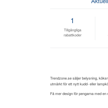
Aktuel
1
Tillgängliga
rabattkoder
Trendzone.se säljer belysning, köks
utmärkt för ett nytt kudd- eller lamp
Få mer design för pengarna med en r