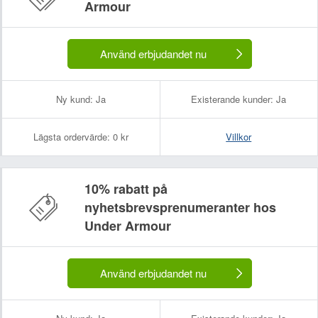
Armour
Använd erbjudandet nu
Ny kund:
Ja
Existerande kunder:
Ja
Lägsta ordervärde:
0 kr
Villkor
10% rabatt på
nyhetsbrevsprenumeranter hos
Under Armour
Ditt namn:
Din e-postadress (kommer inte att visas):
Använd erbjudandet nu