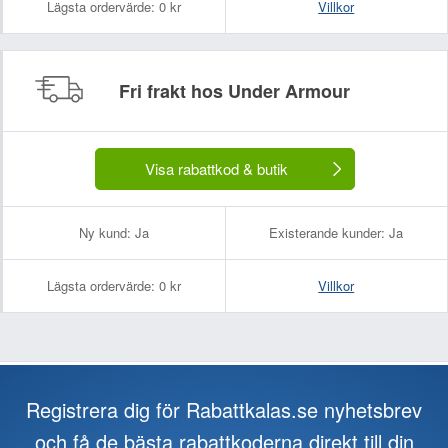
Lägsta ordervärde:
0 kr
Villkor
Fri frakt hos Under Armour
Visa rabattkod & butik
Ny kund:
Ja
Existerande kunder:
Ja
Lägsta ordervärde:
0 kr
Villkor
Registrera dig för Rabattkalas.se nyhetsbrev
och få de bästa rabattkoderna direkt till din