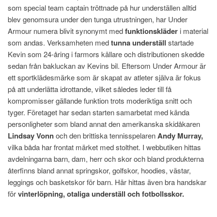
som special team captain tröttnade på hur underställen alltid
blev genomsura under den tunga utrustningen, har Under
Armour numera blivit synonymt med
funktionskläder
i material
som andas. Verksamheten med
tunna underställ
startade
Kevin som 24-åring i farmors källare och distributionen skedde
sedan från bakluckan av Kevins bil. Eftersom Under Armour är
ett sportklädesmärke som är skapat av atleter själva är fokus
på att underlätta idrottande, vilket således leder till få
kompromisser gällande funktion trots moderiktiga snitt och
tyger. Företaget har sedan starten samarbetat med kända
personligheter som bland annat den amerikanska skidåkaren
Lindsay Vonn
och den brittiska tennisspelaren
Andy Murray,
vilka båda har frontat märket med stolthet. I webbutiken hittas
avdelningarna barn, dam, herr och skor och bland produkterna
återfinns bland annat springskor, golfskor, hoodies, västar,
leggings och basketskor för barn. Här hittas även bra handskar
för
vinterlöpning, otaliga underställ och fotbollsskor.