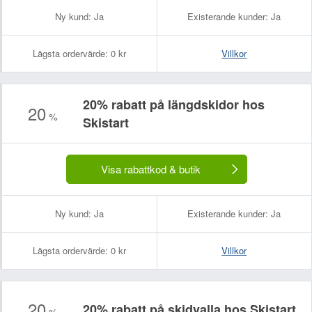
Ny kund:
Ja
Existerande kunder:
Ja
Lägsta ordervärde:
0 kr
Villkor
20% rabatt på längdskidor hos
20
%
Skistart
Visa rabattkod & butik
Ny kund:
Ja
Existerande kunder:
Ja
Lägsta ordervärde:
0 kr
Villkor
20
20% rabatt på skidvalla hos Skistart
%