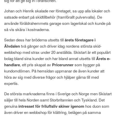
sig för att ge sig in i branschen.
Johan och Henrik skalade ner företaget, sa upp alla lokaler och
satsade enbart på skidtillbehör (framförallt pulvervalla). De
använde föräldrahemmets garage som lagerlokal och kunde på
så vis skära i kostnaderna.
Sedan dess har bröderna utsetts till
årets företagare i
Älvdalen
två gånger och driver idag nordens största skid-
webbshop med strax under 20 anställda. Skistart är ett populärt
bolag bland sina kunder och har bland annat utsetts till
Årets e-
handlare
, ett pris skapat av
Pricerunner
som bygger på
kundomdömen. På hemsidan uppmanar de även kunder att
höra av sig med diverse frågor och hjälper gärna till med
expertis.
De största marknaderna finns i Sverige och Norge men Skistart
säljer till hela Norden samt Storbritannien och Tyskland. Det
genuina
intresset för friluftsliv
skiner igenom
hos duon som
även driver en webbshop för klättring, belägen på samma