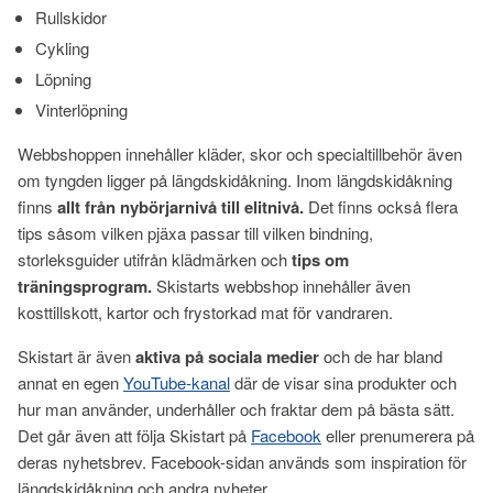
Rullskidor
Cykling
Löpning
Vinterlöpning
Webbshoppen innehåller kläder, skor och specialtillbehör även
om tyngden ligger på längdskidåkning. Inom längdskidåkning
finns
allt från nybörjarnivå till elitnivå.
Det finns också flera
tips såsom vilken pjäxa passar till vilken bindning,
storleksguider utifrån klädmärken och
tips om
träningsprogram.
Skistarts webbshop innehåller även
kosttillskott, kartor och frystorkad mat för vandraren.
Skistart är även
aktiva på sociala medier
och de har bland
annat en egen
YouTube-kanal
där de visar sina produkter och
hur man använder, underhåller och fraktar dem på bästa sätt.
Det går även att följa Skistart på
Facebook
eller prenumerera på
deras nyhetsbrev. Facebook-sidan används som inspiration för
längdskidåkning och andra nyheter.