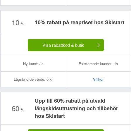
10
10% rabatt på reapriset hos Skistart
%
Visa rabattkod & butik
Ny kund:
Ja
Existerande kunder:
Ja
Lägsta ordervärde:
0 kr
Villkor
Upp till 60% rabatt på utvald
60
längskidsutrustning och tillbehör
%
hos Skistart