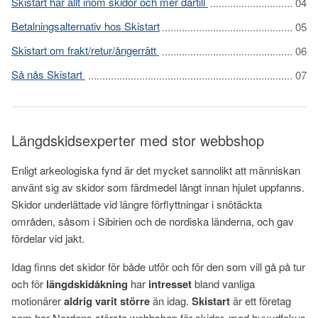
Skistart har allt inom skidor och mer därtill
Betalningsalternativ hos Skistart
Skistart om frakt/retur/ångerrätt
Så nås Skistart
Längdskidsexperter med stor webbshop
Enligt arkeologiska fynd är det mycket sannolikt att människan
använt sig av skidor som färdmedel långt innan hjulet uppfanns.
Skidor underlättade vid längre förflyttningar i snötäckta
områden, såsom i Sibirien och de nordiska länderna, och gav
fördelar vid jakt.
Idag finns det skidor för både utför och för den som vill gå på tur
och för
längdskidåkning
har
intresset
bland vanliga
motionärer
aldrig varit större
än idag.
Skistart
är ett företag
som har Nordens största webbshop för skidor, med huvudfokus