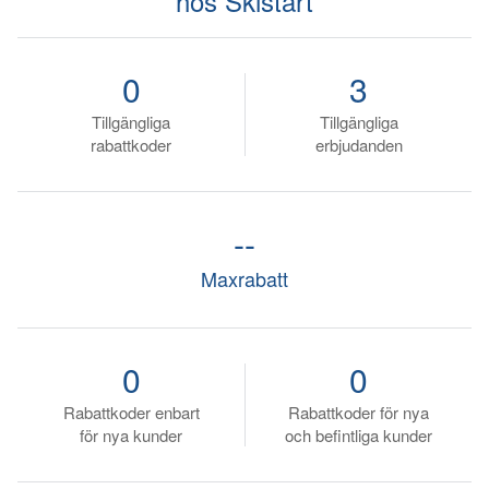
hos Skistart
0
3
Tillgängliga
Tillgängliga
rabattkoder
erbjudanden
--
Maxrabatt
0
0
Rabattkoder enbart
Rabattkoder för nya
för nya kunder
och befintliga kunder