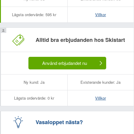
Lägsta ordervärde:
595 kr
Villkor
Alltid bra erbjudanden hos Skistart
Använd erbjudandet nu
Ny kund:
Ja
Existerande kunder:
Ja
Lägsta ordervärde:
0 kr
Villkor
Vasaloppet nästa?