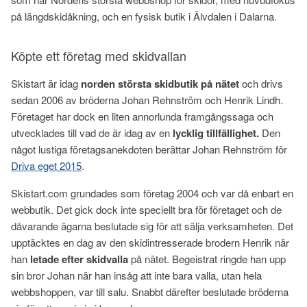
på längdskidåkning, och en fysisk butik i Älvdalen i Dalarna.
Köpte ett företag med skidvallan
Skistart är idag
norden största skidbutik på nätet
och drivs
sedan 2006 av bröderna Johan Rehnström och Henrik Lindh.
Företaget har dock en liten annorlunda framgångssaga och
utvecklades till vad de är idag av en
lycklig tillfällighet.
Den
något lustiga företagsanekdoten berättar Johan Rehnström för
Driva eget 2015
.
Skistart.com grundades som företag 2004 och var då enbart en
webbutik. Det gick dock inte speciellt bra för företaget och de
dåvarande ägarna beslutade sig för att sälja verksamheten. Det
upptäcktes en dag av den skidintresserade brodern Henrik när
han
letade efter skidvalla
på nätet. Begeistrat ringde han upp
sin bror Johan när han insåg att inte bara valla, utan hela
webbshoppen, var till salu. Snabbt därefter beslutade bröderna