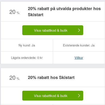
20% rabatt på utvalda produkter hos
20
%
Skistart
Ditt namn:
Din e-postadress (kommer inte att visas):
Visa rabattkod & butik
Ny kund:
Ja
Existerande kunder:
Ja
Lägsta ordervärde:
0 kr
Villkor
20
20% rabatt hos Skistart
%
Visa rabattkod & butik